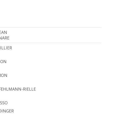
JEAN
NARE
ILLIER
TTON
RON
 FEHLMANN-RIELLE
OSSO
DINGER