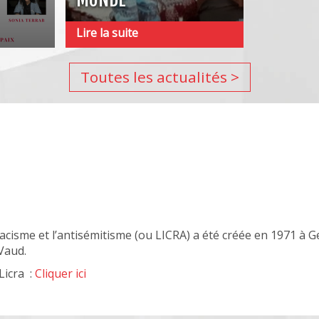
21
novembre,
Regards de jeunes vers
Lire la suite
Puits
demain
de
Lumière
Toutes les actualités
(1er
étage)
dans
le
cadre
de
la
semaine
des
droits
humains.
Vernissage
 racisme et l’antisémitisme (ou LICRA) a été créée en 1971 à 
le
Vaud.
10
Licra :
Cliquer ici
novembre
à
17h00.