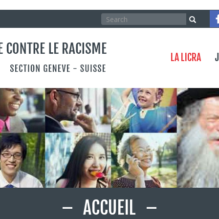
Search
Search
Rechercher
Co
Menu
LA LICRA
J
Je
ACCUEIL