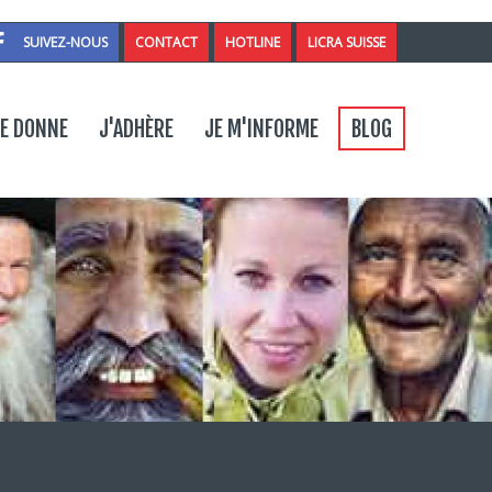
SUIVEZ-NOUS
CONTACT
HOTLINE
LICRA SUISSE
ntact
E DONNE
J'ADHÈRE
JE M'INFORME
BLOG