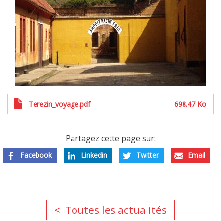
Terezin_voyage.pdf
698.47 Ko
Partagez cette page sur:
Facebook
Linkedin
Twitter
Email
Toutes les actualités