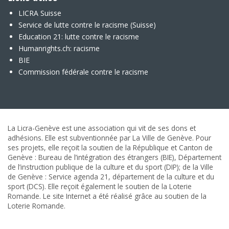
LICRA Suisse
Service de lutte contre le racisme (Suisse)
Education 21: lutte contre le racisme
Humanrights.ch: racisme
BIE
Commission fédérale contre le racisme
La Licra-Genève est une association qui vit de ses dons et
adhésions. Elle est subventionnée par La Ville de Genève. Pour
ses projets, elle reçoit la soutien de la République et Canton de
Genève : Bureau de l’intégration des étrangers (BIE), Département
de l’instruction publique de la culture et du sport (DIP); de la Ville
de Genève : Service agenda 21, département de la culture et du
sport (DCS). Elle reçoit également le soutien de la Loterie
Romande. Le site Internet a été réalisé grâce au soutien de la
Loterie Romande.