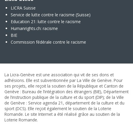
LICRA Suisse
Service de lutte contre le racisme (Suisse)
Education 21: lutte contre le racisme
Humanrights.ch: racisme
BIE
Commission fédérale contre le racisme
La Licra-Genève est une association qui vit de ses dons et
adhésions. Elle est subventionnée par La Ville de Genève. Pour
ses projets, elle reçoit la soutien de la République et Canton de
Genève : Bureau de l’intégration des étrangers (BIE), Département
de l’instruction publique de la culture et du sport (DIP); de la Ville
de Genève : Service agenda 21, département de la culture et du
sport (DCS). Elle reçoit également le soutien de la Loterie
Romande. Le site Internet a été réalisé grâce au soutien de la
Loterie Romande.