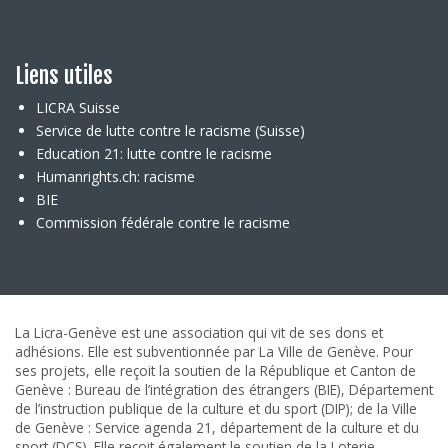
Liens utiles
LICRA Suisse
Service de lutte contre le racisme (Suisse)
Education 21: lutte contre le racisme
Humanrights.ch: racisme
BIE
Commission fédérale contre le racisme
La Licra-Genève est une association qui vit de ses dons et
adhésions. Elle est subventionnée par La Ville de Genève. Pour
ses projets, elle reçoit la soutien de la République et Canton de
Genève : Bureau de l’intégration des étrangers (BIE), Département
de l’instruction publique de la culture et du sport (DIP); de la Ville
de Genève : Service agenda 21, département de la culture et du
sport (DCS). Elle reçoit également le soutien de la Loterie